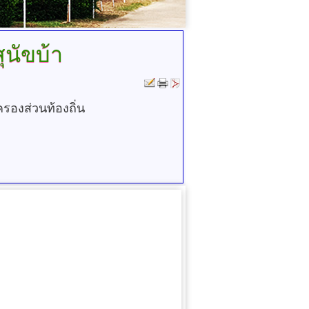
ุนัขบ้า
รองส่วนท้องถิ่น