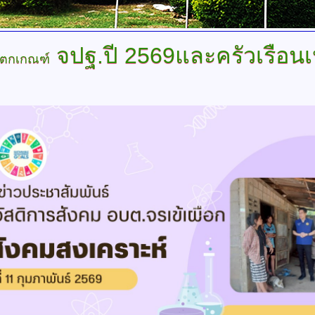
จปฐ.ปี 2569และครัวเรือน
อนตกเกณฑ์