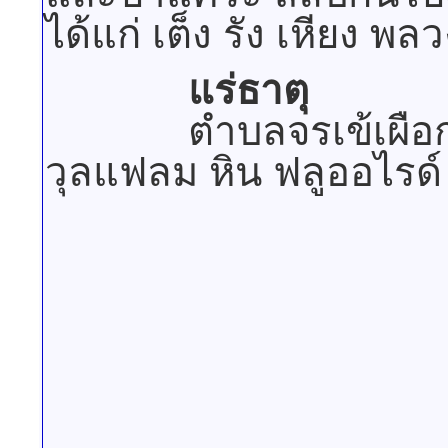
ได้แก่ เต็ง รัง เหียง พ
แร่ธาตุ
ตำบลจรเข้เผือก มีแร่
วุลแฟลม หิน ฟลูออไรด์