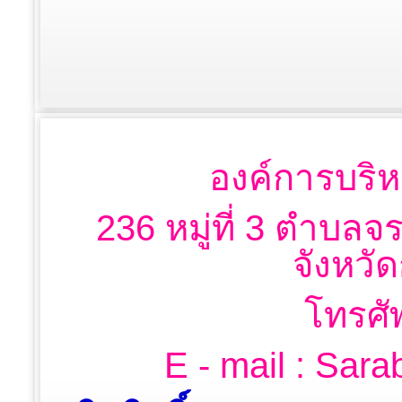
องค์การบริห
236 หมู่ที่ 3 ตำบลจ
จังหวั
โทรศั
E - mail : Sa